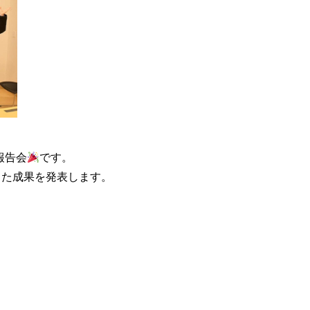
報告会
です。
った成果を発表します。