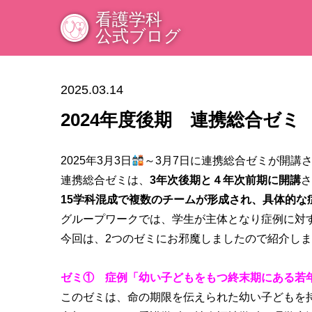
看護学科
公式ブログ
2025.03.14
2024年度後期 連携総合ゼミ
2025年3月3日
～3月7日に連携総合ゼミが開講
連携総合ゼミは、
3年次後期と４年次前期に開講
さ
15学科混成で複数のチームが形成され、具体的な
グループワークでは、学生が主体となり症例に対
今回は、2つのゼミにお邪魔しましたので紹介し
ゼミ① 症例「幼い子どもをもつ終末期にある若
このゼミは、命の期限を伝えられた
幼い子どもを