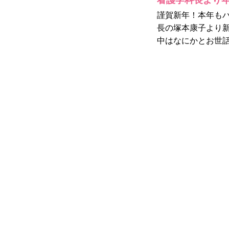
看護学科長より
謹賀新年！本年も
長の塚本康子より新
中はなにかとお世話