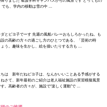
降りました 看護学科キャンパスからの風景です とってもの
 でも、学内の移動は雪の中 …
ダとピヨ子でーす 先週の風船バレーおもしろかったね。も
施設の高齢の方々の過ごし方のひとつである、「芸術の時
ょう。趣味を生かし、絵を描いたりする方も …
にちは 新年だねピヨ子は、なんかいいことある予感がする
よねさて、新年最初のご紹介は老人福祉施設の実習模擬風景
す。高齢者の方々が、施設で“楽しく運動”で …