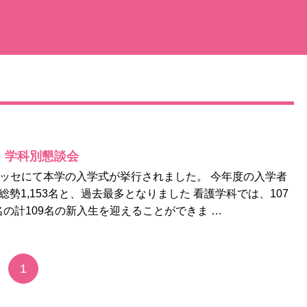
式・学科別懇談会
鷺メッセにて本学の入学式が挙行されました。 今年度の入学者
総勢1,153名と、過去最多となりました 看護学科では、107
名の計109名の新入生を迎えることができま …
1